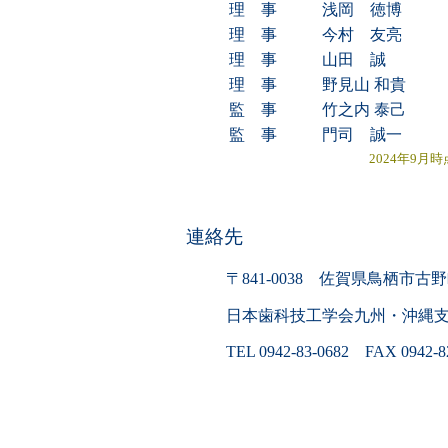
理 事
浅岡 徳博
理 事
今村 友亮
理 事
山田 誠
理 事
野見山 和貴
監 事
竹之内 泰己
監 事
門司 誠一
2024年9月時
連絡先
〒841-0038 佐賀県鳥栖
日本歯科技工学会九州・沖縄支部
TEL 0942-83-0682 FAX 0942-8