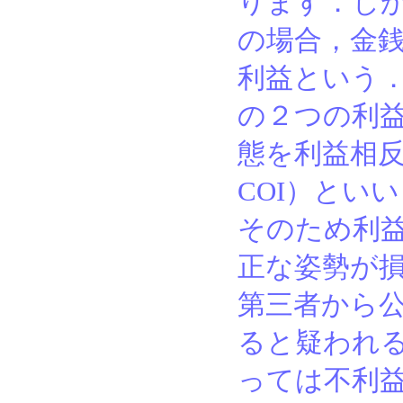
ります．し
の場合，金
利益という
の２つの利
態を利益相反（conf
COI）とい
そのため利
正な姿勢が
第三者から
ると疑われ
っては不利