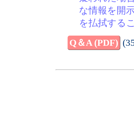
な情報を開
を払拭する
Q＆A (PDF)
(3