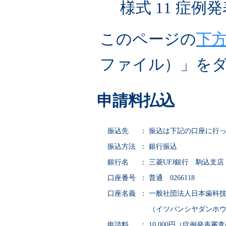
様式 11 症例
このページの
下
ファイル）」を
申請料払込
振込先
：
振込は下記の口座に行
振込方法
：
銀行振込
銀行名
：
三菱UFJ銀行 駒込支
口座番号
：
普通 0266118
口座名義
：
一般社団法人日本歯科
（イツパンシヤダンホ
申請料
：
10,000円（症例発表審