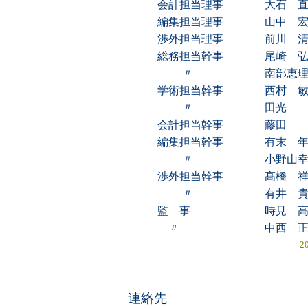
会計担当理事
大石 
編集担当理事
山中 
渉外担当理事
前川 
総務担当幹事
尾崎 
〃
南部恵
学術担当幹事
西村 
〃
田光 
会計担当幹事
藤田 
編集担当幹事
有末 
〃
小野山
渉外担当幹事
髙橋 
〃
有井 
監 事
時見 
〃
中西 
2
連絡先