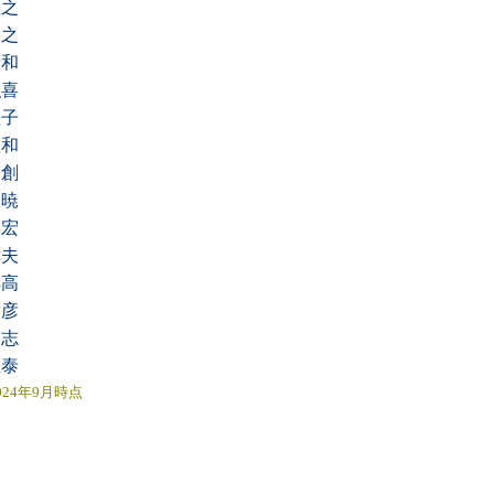
直之
宏之
清和
弘喜
理子
敏和
創
暁
年宏
幸夫
祥高
貴彦
高志
正泰
024年9月時点