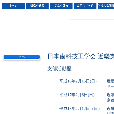
日本歯科技工学会 近畿
支部活動歴
平成16年2月15日(日)
近
ド
平成17年2月6日(日)
近
京都
平成18年2月12日（日）
近
明